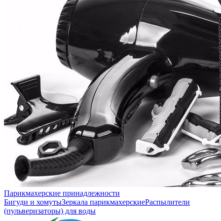
Парикмахерские принадлежности
Бигуди и хомуты
Зеркала парикмахерские
Распылители
(пульверизаторы) для воды