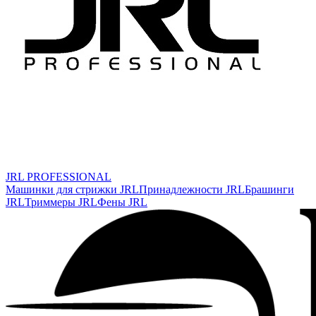
JRL PROFESSIONAL
Машинки для стрижки JRL
Принадлежности JRL
Брашинги
JRL
Триммеры JRL
Фены JRL