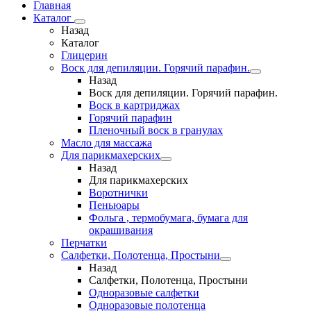
Главная
Каталог
Назад
Каталог
Глицерин
Воск для депиляции. Горячий парафин.
Назад
Воск для депиляции. Горячий парафин.
Воск в картриджах
Горячий парафин
Пленочный воск в гранулах
Масло для массажа
Для парикмахерских
Назад
Для парикмахерских
Воротнички
Пеньюары
Фольга , термобумага, бумага для
окрашивания
Перчатки
Салфетки, Полотенца, Простыни
Назад
Салфетки, Полотенца, Простыни
Одноразовые салфетки
Одноразовые полотенца