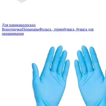
Для парикмахерских
Воротнички
Пеньюары
Фольга , термобумага, бумага для
окрашивания