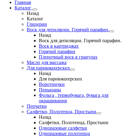
Главная
Каталог
Назад
Каталог
Глицерин
Воск для депиляции. Горячий парафин.
Назад
Воск для депиляции. Горячий парафин.
Воск в картриджах
Горячий парафин
Пленочный воск в гранулах
Масло для массажа
Для парикмахерских
Назад
Для парикмахерских
Воротнички
Пеньюары
Фольга , термобумага, бумага для
окрашивания
Перчатки
Салфетки, Полотенца, Простыни
Назад
Салфетки, Полотенца, Простыни
Одноразовые салфетки
Одноразовые полотенца