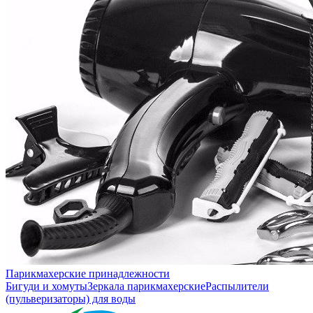
Парикмахерские принадлежности
Бигуди и хомуты
Зеркала парикмахерские
Распылители
(пульверизаторы) для воды