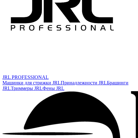
JRL PROFESSIONAL
Машинки для стрижки JRL
Принадлежности JRL
Брашинги
JRL
Триммеры JRL
Фены JRL