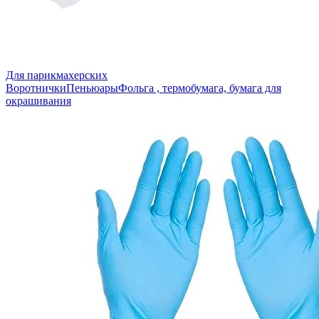
Для парикмахерских
Воротнички
Пеньюары
Фольга , термобумага, бумага для
окрашивания