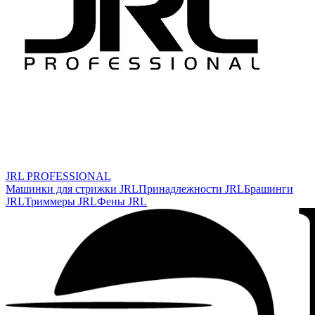
JRL PROFESSIONAL
Машинки для стрижки JRL
Принадлежности JRL
Брашинги
JRL
Триммеры JRL
Фены JRL