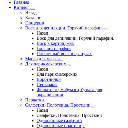
Главная
Каталог
Назад
Каталог
Глицерин
Воск для депиляции. Горячий парафин.
Назад
Воск для депиляции. Горячий парафин.
Воск в картриджах
Горячий парафин
Пленочный воск в гранулах
Масло для массажа
Для парикмахерских
Назад
Для парикмахерских
Воротнички
Пеньюары
Фольга , термобумага, бумага для
окрашивания
Перчатки
Салфетки, Полотенца, Простыни
Назад
Салфетки, Полотенца, Простыни
Одноразовые салфетки
Одноразовые полотенца