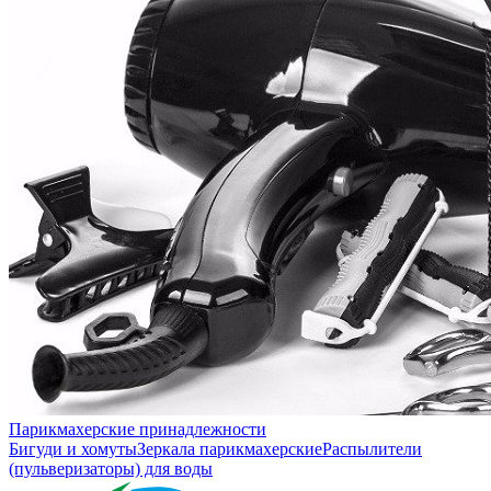
Парикмахерские принадлежности
Бигуди и хомуты
Зеркала парикмахерские
Распылители
(пульверизаторы) для воды