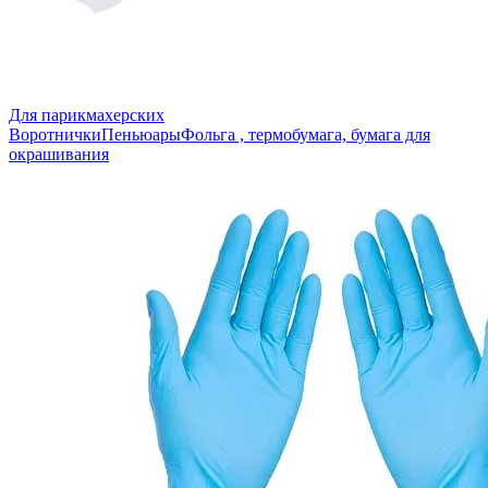
Для парикмахерских
Воротнички
Пеньюары
Фольга , термобумага, бумага для
окрашивания