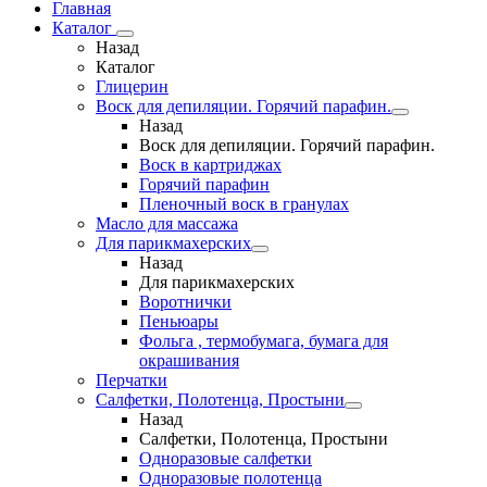
Главная
Каталог
Назад
Каталог
Глицерин
Воск для депиляции. Горячий парафин.
Назад
Воск для депиляции. Горячий парафин.
Воск в картриджах
Горячий парафин
Пленочный воск в гранулах
Масло для массажа
Для парикмахерских
Назад
Для парикмахерских
Воротнички
Пеньюары
Фольга , термобумага, бумага для
окрашивания
Перчатки
Салфетки, Полотенца, Простыни
Назад
Салфетки, Полотенца, Простыни
Одноразовые салфетки
Одноразовые полотенца