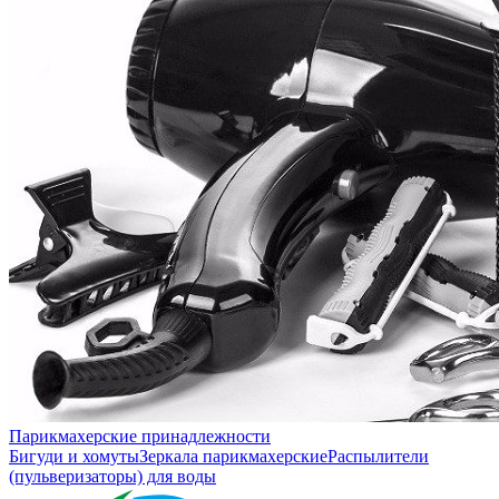
Парикмахерские принадлежности
Бигуди и хомуты
Зеркала парикмахерские
Распылители
(пульверизаторы) для воды