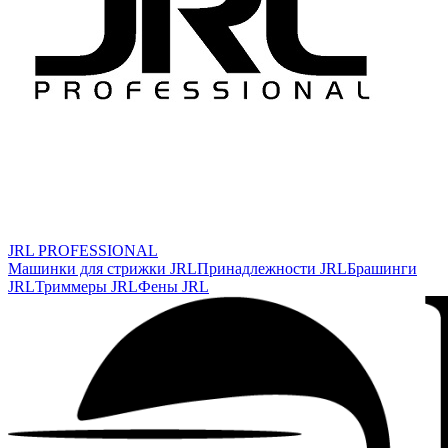
JRL PROFESSIONAL
Машинки для стрижки JRL
Принадлежности JRL
Брашинги
JRL
Триммеры JRL
Фены JRL