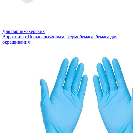
Для парикмахерских
Воротнички
Пеньюары
Фольга , термобумага, бумага для
окрашивания