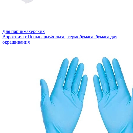
Для парикмахерских
Воротнички
Пеньюары
Фольга , термобумага, бумага для
окрашивания