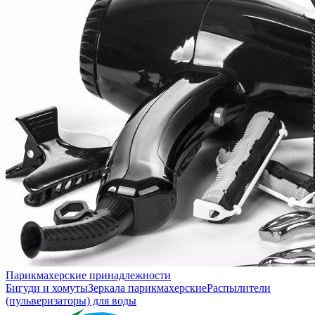
Парикмахерские принадлежности
Бигуди и хомуты
Зеркала парикмахерские
Распылители
(пульверизаторы) для воды