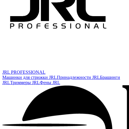
JRL PROFESSIONAL
Машинки для стрижки JRL
Принадлежности JRL
Брашинги
JRL
Триммеры JRL
Фены JRL