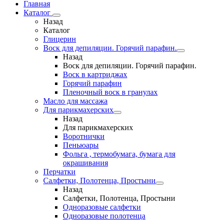
Главная
Каталог
Назад
Каталог
Глицерин
Воск для депиляции. Горячий парафин.
Назад
Воск для депиляции. Горячий парафин.
Воск в картриджах
Горячий парафин
Пленочный воск в гранулах
Масло для массажа
Для парикмахерских
Назад
Для парикмахерских
Воротнички
Пеньюары
Фольга , термобумага, бумага для
окрашивания
Перчатки
Салфетки, Полотенца, Простыни
Назад
Салфетки, Полотенца, Простыни
Одноразовые салфетки
Одноразовые полотенца