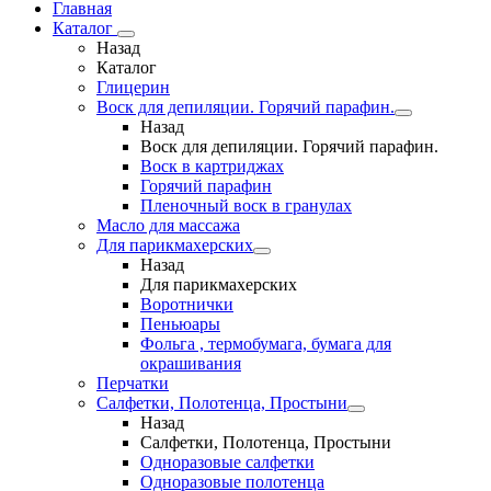
Главная
Каталог
Назад
Каталог
Глицерин
Воск для депиляции. Горячий парафин.
Назад
Воск для депиляции. Горячий парафин.
Воск в картриджах
Горячий парафин
Пленочный воск в гранулах
Масло для массажа
Для парикмахерских
Назад
Для парикмахерских
Воротнички
Пеньюары
Фольга , термобумага, бумага для
окрашивания
Перчатки
Салфетки, Полотенца, Простыни
Назад
Салфетки, Полотенца, Простыни
Одноразовые салфетки
Одноразовые полотенца