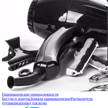
Парикмахерские принадлежности
Бигуди и хомуты
Зеркала парикмахерские
Распылители
(пульверизаторы) для воды