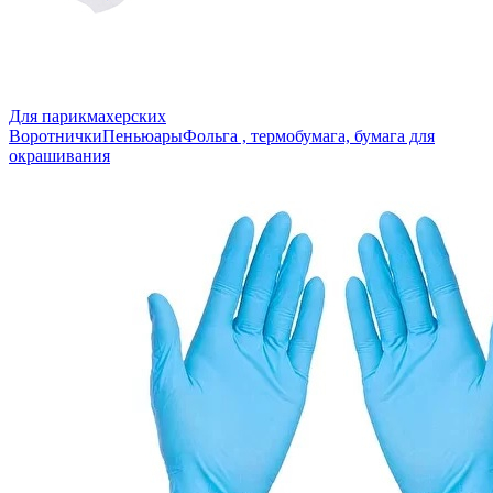
Для парикмахерских
Воротнички
Пеньюары
Фольга , термобумага, бумага для
окрашивания