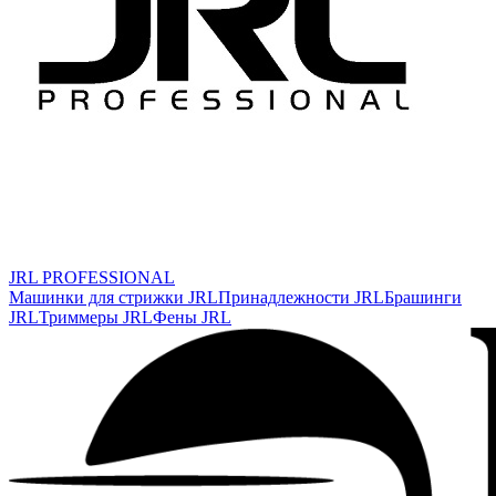
JRL PROFESSIONAL
Машинки для стрижки JRL
Принадлежности JRL
Брашинги
JRL
Триммеры JRL
Фены JRL