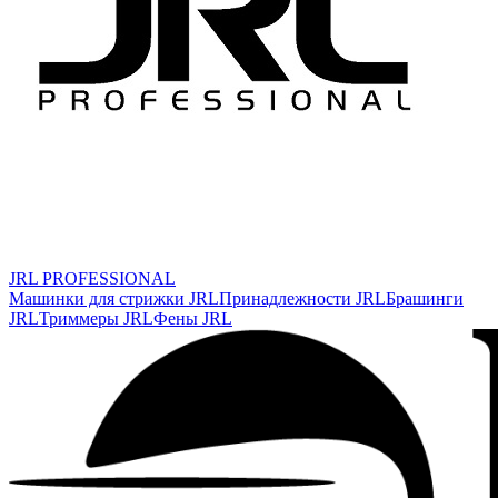
JRL PROFESSIONAL
Машинки для стрижки JRL
Принадлежности JRL
Брашинги
JRL
Триммеры JRL
Фены JRL