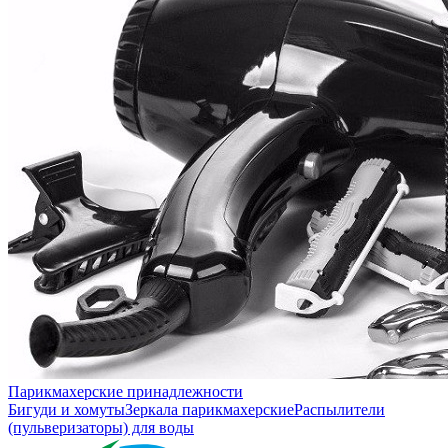
Парикмахерские принадлежности
Бигуди и хомуты
Зеркала парикмахерские
Распылители
(пульверизаторы) для воды