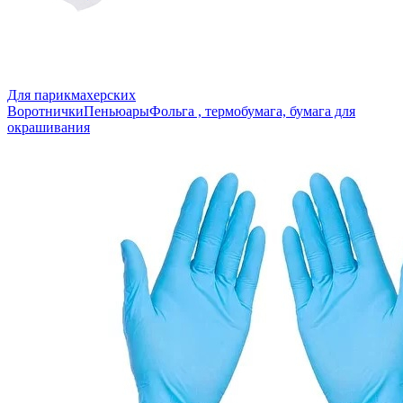
Для парикмахерских
Воротнички
Пеньюары
Фольга , термобумага, бумага для
окрашивания