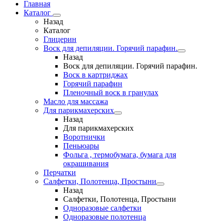
Главная
Каталог
Назад
Каталог
Глицерин
Воск для депиляции. Горячий парафин.
Назад
Воск для депиляции. Горячий парафин.
Воск в картриджах
Горячий парафин
Пленочный воск в гранулах
Масло для массажа
Для парикмахерских
Назад
Для парикмахерских
Воротнички
Пеньюары
Фольга , термобумага, бумага для
окрашивания
Перчатки
Салфетки, Полотенца, Простыни
Назад
Салфетки, Полотенца, Простыни
Одноразовые салфетки
Одноразовые полотенца