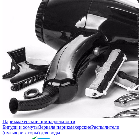
Парикмахерские принадлежности
Бигуди и хомуты
Зеркала парикмахерские
Распылители
(пульверизаторы) для воды