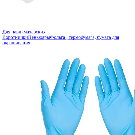
Для парикмахерских
Воротнички
Пеньюары
Фольга , термобумага, бумага для
окрашивания