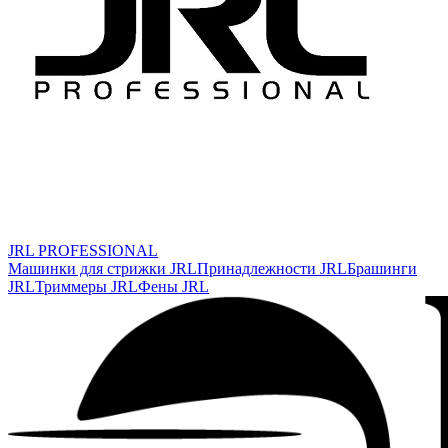
JRL PROFESSIONAL
Машинки для стрижки JRL
Принадлежности JRL
Брашинги
JRL
Триммеры JRL
Фены JRL