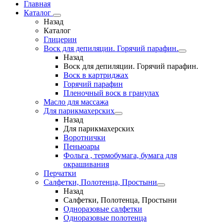
Главная
Каталог
Назад
Каталог
Глицерин
Воск для депиляции. Горячий парафин.
Назад
Воск для депиляции. Горячий парафин.
Воск в картриджах
Горячий парафин
Пленочный воск в гранулах
Масло для массажа
Для парикмахерских
Назад
Для парикмахерских
Воротнички
Пеньюары
Фольга , термобумага, бумага для
окрашивания
Перчатки
Салфетки, Полотенца, Простыни
Назад
Салфетки, Полотенца, Простыни
Одноразовые салфетки
Одноразовые полотенца