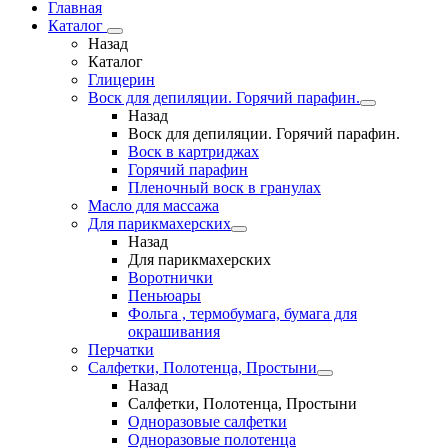
Главная
Каталог
Назад
Каталог
Глицерин
Воск для депиляции. Горячий парафин.
Назад
Воск для депиляции. Горячий парафин.
Воск в картриджах
Горячий парафин
Пленочный воск в гранулах
Масло для массажа
Для парикмахерских
Назад
Для парикмахерских
Воротнички
Пеньюары
Фольга , термобумага, бумага для
окрашивания
Перчатки
Салфетки, Полотенца, Простыни
Назад
Салфетки, Полотенца, Простыни
Одноразовые салфетки
Одноразовые полотенца