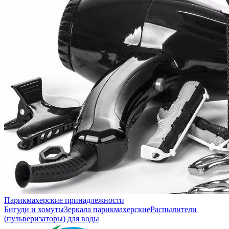
Парикмахерские принадлежности
Бигуди и хомуты
Зеркала парикмахерские
Распылители
(пульверизаторы) для воды