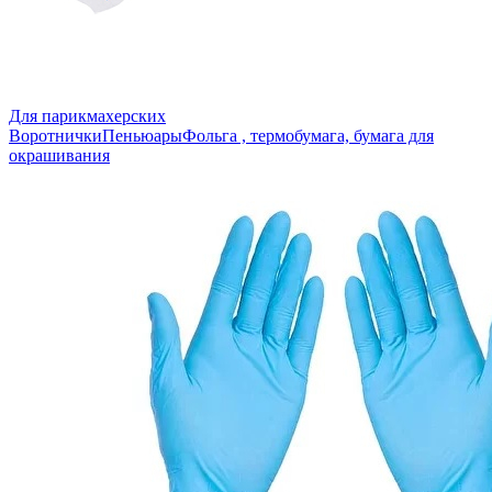
Для парикмахерских
Воротнички
Пеньюары
Фольга , термобумага, бумага для
окрашивания