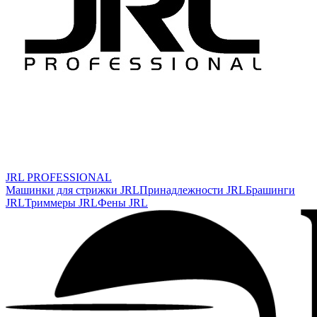
JRL PROFESSIONAL
Машинки для стрижки JRL
Принадлежности JRL
Брашинги
JRL
Триммеры JRL
Фены JRL